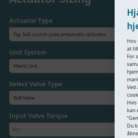
Hj
Actuator Type
hj
Hos 
at t
Unit System
For 
sama
hjem
mark
Select Valve Type
Ved 
cook
Hvis
kan 
Input Valve Torque
“Gem
Du k
åbne