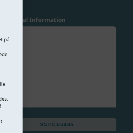
Additional Information
et på
oede
lle
des,
å
at