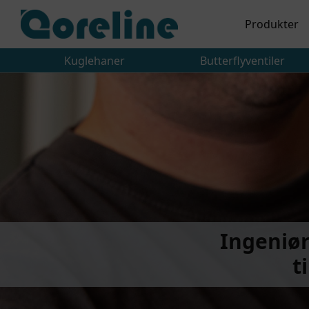
Produkter
Kuglehaner
Butterflyventiler
Ingeniør
t