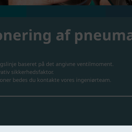
onering af pneuma
gslinje baseret på det angivne ventilmoment.
tiv sikkerhedsfaktor.
tioner bedes du kontakte vores ingeniørteam.