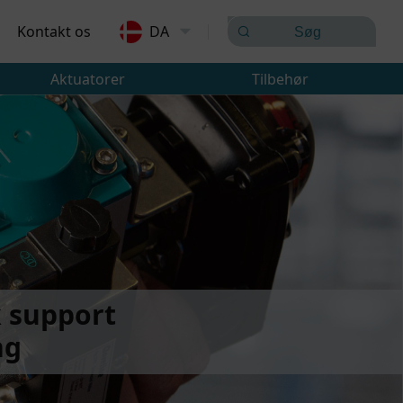
Kontakt os
DA
Aktuatorer
Tilbehør
k support
ng