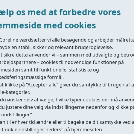
ælp os med at forbedre vores
Acting Type
emmeside med cookies
Coreline værdsætter vi alle besøgende og arbejder målrett
ilbyde en stabil, sikker og relevant brugeroplevelse.
Air Supply Pressure
at sikre dette anvender vi – sammen med udvalgte og betr
rbejdspartnere – cookies til nødvendige funktioner på
mesiden samt til funktionelle, statistiske og
edsføringsmæssige formål.
Does the valve include a safety factor?
at klikke på “Accepter alle” giver du samtykke til brugen af a
ie-kategorier.
Yes
No
 du ønsker selv at vælge, hvilke typer cookies der må anven
du justere dine valg via indstillingerne nedenfor og klikke p
Enter the desired safety factor
 indstillinger”.
an til enhver tid ændre eller tilbagekalde dit samtykke ved 
 Cookieindstillinger nederst på hjemmesiden.