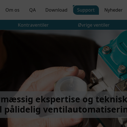
Om os
QA
Download
Support
Nyheder
Kontraventiler
Øvrige ventiler
mæssig ekspertise og teknis
il pålidelig ventilautomatiseri