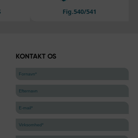
agt
ede
S
Fig.540/541
inger
af
t
, er
KONTAKT OS
ores