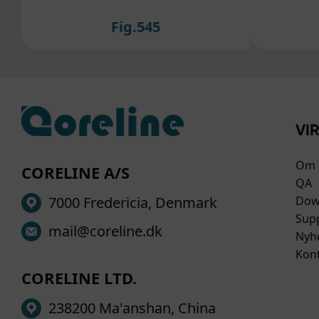
• Ma
mark
Fig.545
part
data
mark
i ov
YDu 
Du ha
Cook
dine
For 
samt
perso
Hvis
VI
du v
hjem
Om 
CORELINE A/S
QA
7000 Fredericia, Denmark
Dow
Sup
mail@coreline.dk
Nyh
Kont
CORELINE LTD.
238200 Ma'anshan, China