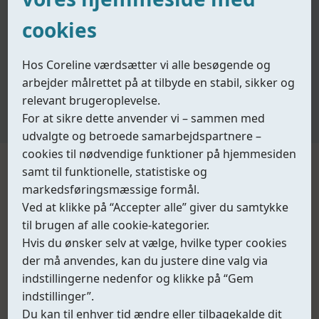
Kvalitetssikring
cookies
Som ISO 9001-certificeret ventilproducent er Coreline
Hos Coreline værdsætter vi alle besøgende og
forpligtet til streng kvalitetssikring. Med avancerede
arbejder målrettet på at tilbyde en stabil, sikker og
faciliteter, kvalificeret personale og 100 % ventil test
relevant brugeroplevelse.
sikrer vi, at hvert produkt opfylder internationale
For at sikre dette anvender vi – sammen med
standarder med pålidelig og ensartet ydeevne.
udvalgte og betroede samarbejdspartnere –
cookies til nødvendige funktioner på hjemmesiden
Inspektionsproces
samt til funktionelle, statistiske og
markedsføringsmæssige formål.
Ved at klikke på “Accepter alle” giver du samtykke
til brugen af alle cookie-kategorier.
Hvis du ønsker selv at vælge, hvilke typer cookies
der må anvendes, kan du justere dine valg via
indstillingerne nedenfor og klikke på “Gem
indstillinger”.
Du kan til enhver tid ændre eller tilbagekalde dit