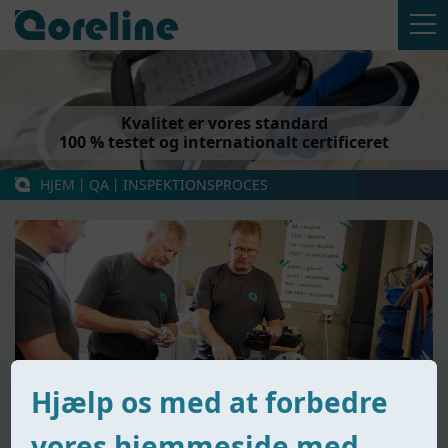
Kvalitet er vores standard
100 % testet og internationalt certificeret
HJEM
丨
QA
丨
INSPEKTIONSPROCES
Hjælp os med at forbedre
vores hjemmeside med