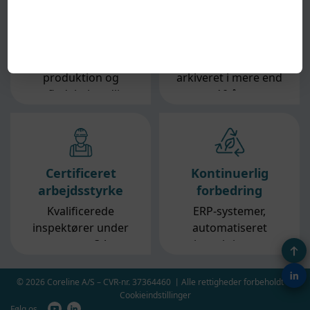
Processkontrol
Fuld sporbarhed
QA-inspektion under
QA-registreringer
produktion og
arkiveret i mere end
overfladebehandlingskontrol.
10 år.
Certificeret
Kontinuerlig
arbejdsstyrke
forbedring
Kvalificerede
ERP-systemer,
inspektører under
automatiseret
strenge QA-
inspektion og
procedurer.
miljøvenlig
overfladebehandling.
© 2026 Coreline A/S – CVR-nr. 37364460
丨
Alle rettigheder forbeholdt
丨
Cookieindstillinger
Følg os