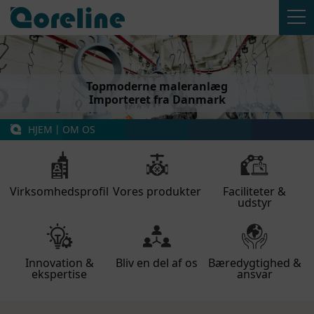
Topmoderne maleranlæg
Importeret fra Danmark
HJEM
丨
OM OS
Virksomhedsprofil
Vores produkter
Faciliteter &
udstyr
Innovation &
Bliv en del af os
Bæredygtighed &
ekspertise
ansvar