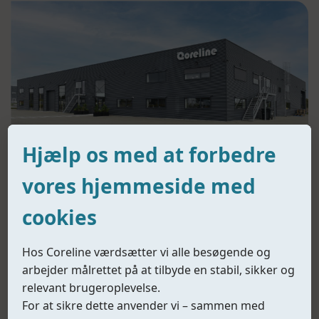
Hjælp os med at forbedre
Virksomhedsprofil
vores hjemmeside med
Coreline er et professionelt ventilcenter med fokus på
cookies
udvikling, produktion og levering af industrielle
ventilløsninger. Vi designer og producerer
butterflyventiler, kugleventiler, kontraventiler samt
Hos Coreline værdsætter vi alle besøgende og
samlede løsninger, der er tilpasset kundernes tekniske
arbejder målrettet på at tilbyde en stabil, sikker og
og driftsmæssige krav.
relevant brugeroplevelse.
For at sikre dette anvender vi – sammen med