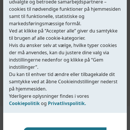
udvalgte og betroede samarbejdspartnere –
cookies til nødvendige funktioner på hjemmesiden
samt til funktionelle, statistiske og
markedsføringsmæssige formål.
Ved at klikke på “Accepter alle” giver du samtykke
til brugen af alle cookie-kategorier.
Hvis du ønsker selv at vælge, hvilke typer cookies
der må anvendes, kan du justere dine valg via
indstillingerne nedenfor og klikke på “Gem
indstillinger”.
Med base i Danmark og egen produktion i Kina
Du kan til enhver tid ændre eller tilbagekalde dit
kombinerer Coreline teknisk knowhow,
samtykke ved at åbne Cookieindstillinger nederst
kvalitetsstyring og effektiv fremstilling. Vores mål er
på hjemmesiden.
at tilbyde driftssikre ventilløsninger med høj kvalitet,
Yderligere oplysninger findes i vores
kort leveringstid og professionel teknisk support.
Cookiepolitik
og
Privatlivspolitik.
Cookiepolitik
Privatlivspolitik