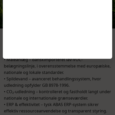
Bæredygtighed & fremtid
Coreline integrerer bæredygtighed i sine aktiviteter
med et stærkt fokus på miljøansvar:
• Maleanlæg – danskimporteret lav-VOC-
belægningslinje, i overensstemmelse med europæiske,
nationale og lokale standarder.
• Spildevand – avanceret behandlingssystem, hvor
udledning opfylder GB 8978-1996.
• CO₂-udledning – kontrolleret og fastholdt langt under
nationale og internationale grænseværdier.
• ERP & effektivitet – tysk ABAS ERP-system sikrer
effektiv ressourceanvendelse og transparent styring.