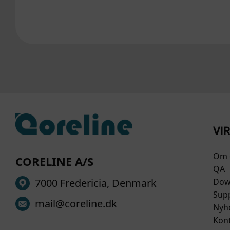
hjem
VI
Om 
CORELINE A/S
QA
7000 Fredericia, Denmark
Dow
Sup
mail@coreline.dk
Nyh
Kont