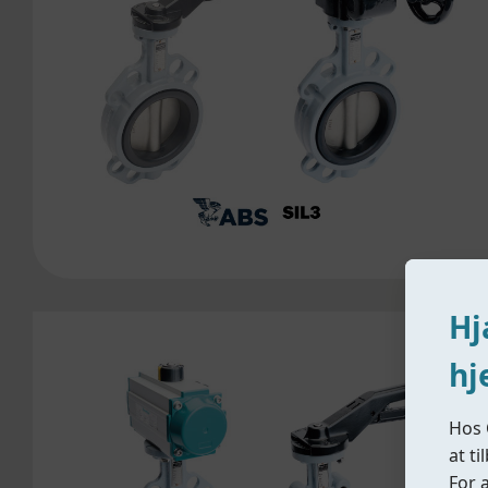
Hj
hj
Hos 
at t
For 