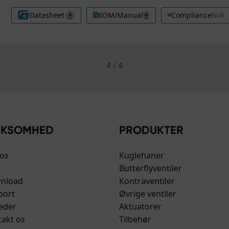
meside.
Datasheet
IOM/Manual
Compliance
N/A
4
/
4
RKSOMHED
PRODUKTER
os
Kuglehaner
Butterflyventiler
nload
Kontraventiler
port
Øvrige ventiler
eder
Aktuatorer
akt os
Tilbehør