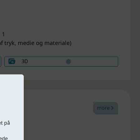
 1
af tryk, medie og materiale)
3D
more
et på
oede