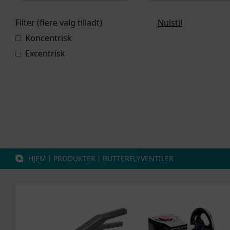
Filter (flere valg tilladt)
Nulstil
Koncentrisk
Excentrisk
HJEM
丨
PRODUKTER
丨
BUTTERFLYVENTILER