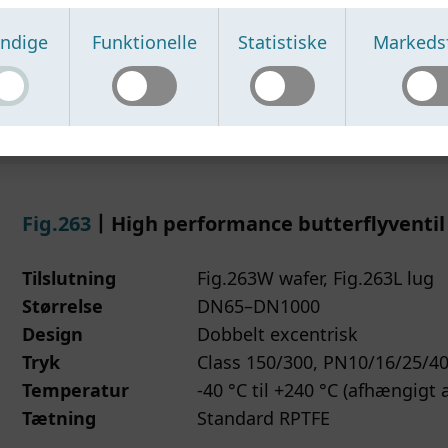
PTFE + silikone backup: T≤1
erencer, analysere brugen af hjemmesiden og præsentere
sninger såsom tekniske data, brugsstatistikker samt de
ndige
Funktionelle
Statistiske
Markeds
ld, der er relevant for dig.
sninger, du selv afgiver via kontaktformularer eller anden
nvender følgende kategorier af cookies:
unikation.
Datasheet
IOM/Manual
Compliance
dvendige cookies -
nvender disse oplysninger til at:
Disse er påkrævet for, at hjemmesiden 
ere korrekt, og kan ikke fravælges.
e og forbedre vores hjemmeside
nktionelle cookies -
are dine henvendelser
Muliggør udvidede funktioner og
edrer hjemmesidens funktionalitet baseret på dine valg.
idle relevant produktinformation
atistiske cookies -
e driftssikkerhed og forebygge misbrug af vores tjenester
Anvendes til analyse af trafik og
eradfærd med henblik på løbende optimering af hjemmes
 oplysninger kan blive behandlet af betroede tjenesteudby
Fig.263
丨High performance butterflyventil
vne.
understøtter hjemmesidens funktionalitet samt analyse- o
rkedsføringscookies -
edsføringsaktiviteter. Disse samarbejdspartnere er underl
UAnvendes i samarbejde med betro
Tilslutning
Fig.263W wafer, Fig.263L lug
nere for at vise relevant og målrettet indhold samt
behandleraftaler og er forpligtet til at beskytte dine oplysn
Størrelse
DN65–DN1000
edsføringsmateriale.
erensstemmelse med gældende databeskyttelseslovgivning.
Design
Dobbelt excentrisk
kan til enhver tid ændre eller tilbagekalde dit samtykke via
r ret til at anmode om indsigt i, berigtigelse eller sletning 
Tryk
Class 150/300, PN10/16/25/4
ieindstillinger nederst på hjemmesiden.
 personoplysninger. Du kan desuden til enhver tid trække di
Temperatur
-40 °C til +240 °C (afhængigt 
yderligere information om, hvordan vi behandler
ykke til markedsføring eller brugen af cookies tilbage.
Tætning
Standard RPTFE
noplysninger, henvises der til vores Privatlivspolitik.
 du har spørgsmål til, hvordan vi behandler dine oplysninger
elkommen til at kontakte os via kontaktoplysningerne på v