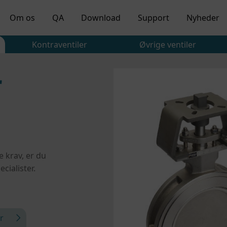
Om os
QA
Download
Support
Nyheder
Kontraventiler
Øvrige ventiler
r
 krav, er du
cialister.
r