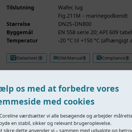
Tilslutning
Wafer, lug
Fig.211M – marinegodkendt
Størrelse
DN25–DN800
Byggemål
EN 558 serie 20; API 609 tabel
Temperatur
-20 °C til +150 °C (afhængigt 
Datasheet
IOM/Manual
Compliance
ælp os med at forbedre vores
emmeside med cookies
Fig.223/224
丨Blødtættende butterflyventil
Coreline værdsætter vi alle besøgende og arbejder målrett
Tilslutning
Wafer, lug
ilbyde en stabil, sikker og relevant brugeroplevelse.
Størrelse
DN25–DN2000
at sikre dette anvender vi – sammen med udvalgte og betr